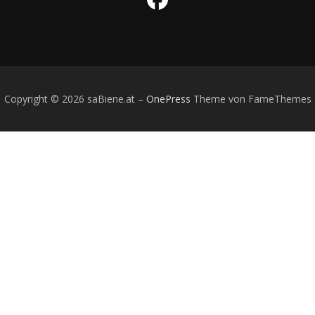
Copyright © 2026 saBiene.at
–
OnePress
Theme von FameThemes