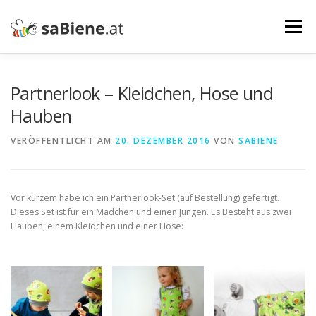
Zum
Inhalt
Menü
springen
MÄRKTE
WERKSTÜCKE
WIR
Partnerlook – Kleidchen, Hose und
Hauben
UNSER LADEN
KONTAKT
VERÖFFENTLICHT AM
20. DEZEMBER 2016
VON
SABIENE
Vor kurzem habe ich ein Partnerlook-Set (auf Bestellung) gefertigt.
Dieses Set ist für ein Mädchen und einen Jungen. Es Besteht aus zwei
Hauben, einem Kleidchen und einer Hose: